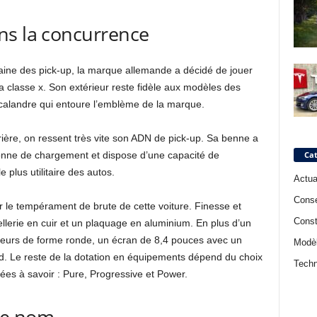
ns la concurrence
aine des pick-up, la marque allemande a décidé de jouer
a classe x. Son extérieur reste fidèle aux modèles des
calandre qui entoure l’emblème de la marque.
rière, on ressent très vite son ADN de pick-up. Sa benne a
Cat
tonne de chargement et dispose d’une capacité de
 plus utilitaire des autos.
Actua
Conse
ahir le tempérament de brute de cette voiture. Finesse et
Const
sellerie en cuir et un plaquage en aluminium. En plus d’un
teurs de forme ronde, un écran de 8,4 pouces avec un
Modè
 bord. Le reste de la dotation en équipements dépend du choix
Techn
sées à savoir : Pure, Progressive et Power.
ce nom