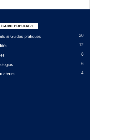
TÉGORIE POPULAIRE
30
ils & Guides pratiques
12
lités
8
les
6
ologies
4
ructeurs