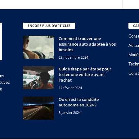
ENCORE PLUS D'ARTICLES
CA
Conse
Comment trouver une
assurance auto adaptée à vos
Actua
besoins
Modè
22 novembre 2024
Techn
Guide étape par étape pour
Const
tester une voiture avant
ons
l’achat
rouvez
17 février 2024
og
Où en est la conduite
autonome en 2024 ?
3 janvier 2024