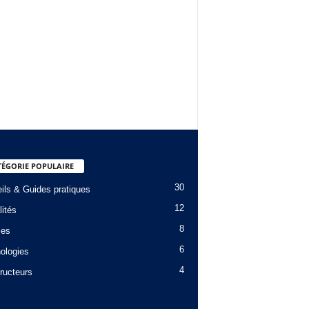
TÉGORIE POPULAIRE
30
ils & Guides pratiques
12
lités
8
les
6
ologies
4
ructeurs