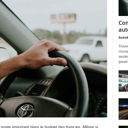
Com
aut
Auto
Trouv
crucia
seulem
garanti
n poste important dans le budget des français. Même si