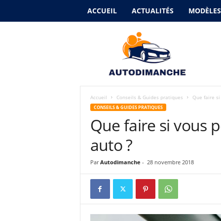
ACCUEIL
ACTUALITÉS
MODÈLES
A
u
t
o
d
i
m
Accueil
Conseils & Guides pratiques
Que faire si
a
CONSEILS & GUIDES PRATIQUES
n
Que faire si vous 
c
h
auto ?
e
Par
Autodimanche
-
28 novembre 2018