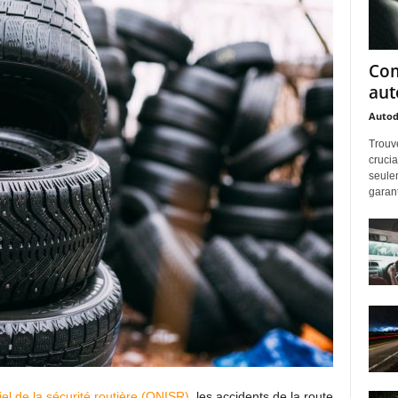
Com
aut
Auto
Trouv
crucia
seulem
garanti
iel de la sécurité routière (ONISR)
, les accidents de la route