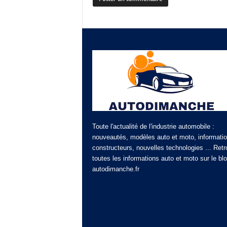
Toute l'actualité de l'industrie automobile :
nouveautés, modèles auto et moto, informati
constructeurs, nouvelles technologies ... Ret
toutes les informations auto et moto sur le bl
autodimanche.fr