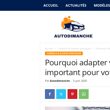
ACCUEIL
ACTUALITÉS
MODÈLES
A
u
t
o
d
i
m
Accueil
Conseils & Guides pratiques
Pourquoi ad
a
CONSEILS & GUIDES PRATIQUES
n
Pourquoi adapter 
c
h
important pour vot
e
Par
Autodimanche
-
5 juin 2020